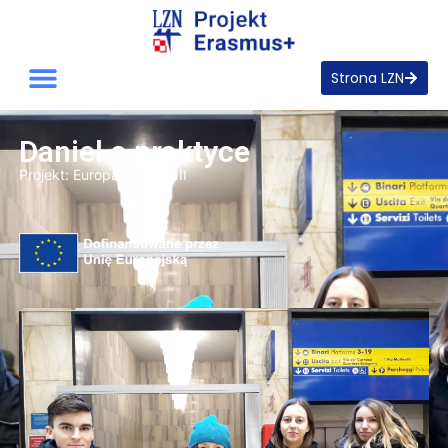
Strona LZN
Daniel o praktyce
Projekt:
Europa dla LZN II