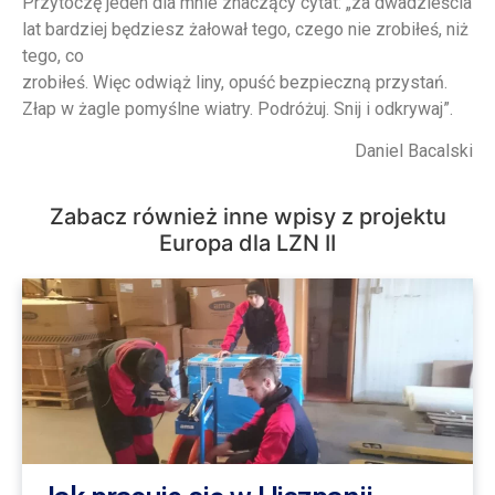
Przytoczę jeden dla mnie znaczący cytat: „za dwadzieścia
lat bardziej będziesz żałował tego, czego nie zrobiłeś, niż
tego, co
zrobiłeś. Więc odwiąż liny, opuść bezpieczną przystań.
Złap w żagle pomyślne wiatry. Podróżuj. Snij i odkrywaj”.
Daniel Bacalski
Zabacz również inne wpisy z projektu
Europa dla LZN II