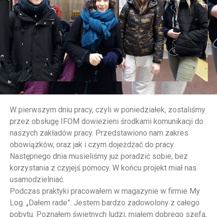
W pierwszym dniu pracy, czyli w poniedziałek, zostaliśmy
przez obsługę IFOM dowiezieni środkami komunikacji do
naszych zakładów pracy. Przedstawiono nam zakres
obowiązków, oraz jak i czym dojeżdżać do pracy.
Następnego dnia musieliśmy już poradzić sobie, bez
korzystania z czyjejś pomocy. W końcu projekt miał nas
usamodzielniać.
Podczas praktyki pracowałem w magazynie w firmie My
Log. „Dałem rade”. Jestem bardzo zadowolony z całego
pobytu. Poznałem świetnych ludzi, miałem dobrego szefa,