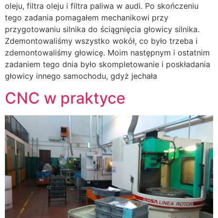
ole­ju, filtra oleju i filtra paliwa w audi. Po skoń­czeniu
tego zadania pomagałem mechaniko­wi przy
przygotowaniu silnika do ściągnięcia głowicy silnika.
Zdemontowaliśmy wszystko wokół, co było trzeba i
zdemontowaliśmy gło­wicę. Moim następnym i ostatnim
zadaniem tego dnia było skompletowanie i poskładania
głowicy innego samochodu, gdyż jechała
CNC w praktyce