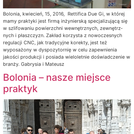
Bolonia, kwiecień, 15, 2016, Rettifica Due Gi, w której
mamy praktyki jest firmą inżynierską specjalizującą się
w szlifowa­niu powierzchni wewnętrznych, zewnętrz­
nych i płaszczyzn. Zakład korzysta z nowocze­snych
regulacji CNC, jak tradycyjne korekty, jest też
wyposażony w dyspozytornię w celu zapewnienia
jakości produkcji i posiada wielo­letnie doświadczenie w
branży. Gabrysia i Mateusz
Bolonia – nasze miejsce
praktyk