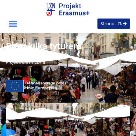
Strona LZN
Słów kilka tytułem
podsumowania
Projekt:
Erasmus+ II