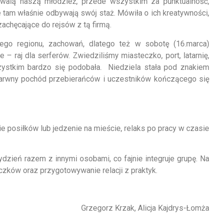
walą naszą młodzież, przede wszystkim za punktualność,
 tam właśnie odbywają swój staż. Mówiła o ich kreatywności,
achęcające do rejsów z tą firmą.
tego regionu, zachowań, dlatego też w sobotę (16.marca)
 – raj dla serferów. Zwiedziliśmy miasteczko, port, latarnię,
szystkim bardzo się podobała. Niedziela stała pod znakiem
barwny pochód przebierańców i uczestników kończącego się
posiłków lub jedzenie na mieście, relaks po pracy w czasie
ydzień razem z innymi osobami, co fajnie integruje grupę. Na
czków oraz przygotowywanie relacji z praktyk.
Grzegorz Krzak, Alicja Kajdrys-Łomża