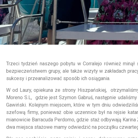
Trzeci tydzień naszego pobytu w Corralejo również minął s
bezpieczeństwem grupy, ale także wizyty w zakładach pracy,
sukcesy i przeanalizować sposób ich osiągania.
W od Laury, opiekuna ze strony Hiszpańskiej, otrzymaliś
Moreno S.L, gdzie jest Szymon Gabruś, następnie udaliśmy s
Gawiński. Kolejnym miejscem, które w tym dniu odwiedzili
szefową firmy, ponieważ obie uczennice był na rejsie kat
mianowicie Barracuda Perdomo, gdzie staż odbywają Karina Ż
dwa miejsca stażowe mamy odwiedzić na początku czwarteg