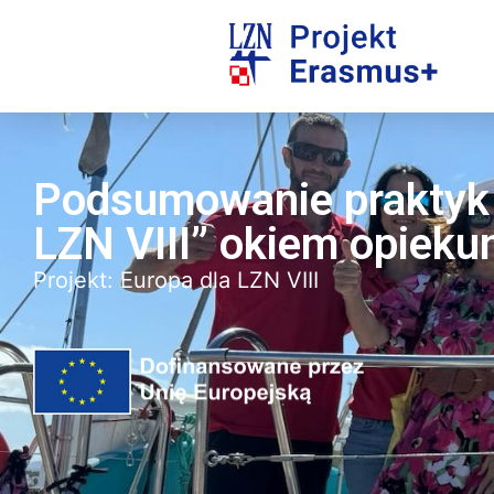
Podsumowanie praktyk 
LZN VIII” okiem opieku
Projekt:
Europa dla LZN VIII