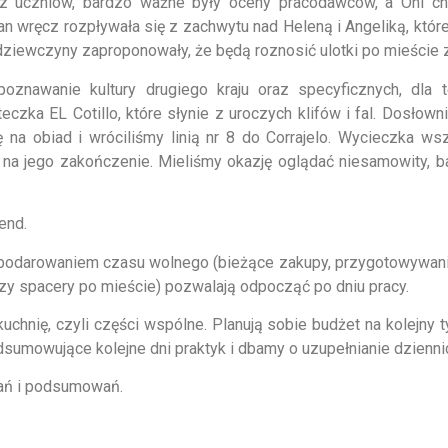
ez uczniów, bardzo ważne były oceny pracodawców, a Oni ch
n wręcz rozpływała się z zachwytu nad Heleną i Angeliką, które
dziewczyny zaproponowały, że będą roznosić ulotki po mieście z
znawanie kultury drugiego kraju oraz specyficznych, dla 
ka EL Cotillo, które słynie z uroczych klifów i fal. Dosłownie
ę na obiad i wróciliśmy linią nr 8 do Corrajelo. Wycieczka w
 na jego zakończenie. Mieliśmy okazję oglądać niesamowity, 
end.
podarowaniem czasu wolnego (bieżące zakupy, przygotowywanie 
czy spacery po mieście) pozwalają odpocząć po dniu pracy.
chnię, czyli części wspólne. Planują sobie budżet na kolejny t
dsumowujące kolejne dni praktyk i dbamy o uzupełnianie dzienni
wań i podsumowań.