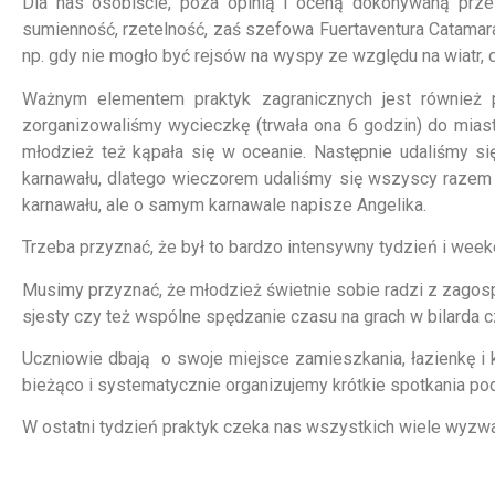
Dla nas osobiście, poza opinią i oceną dokonywaną prz
sumienność, rzetelność, zaś szefowa Fuertaventura Catamara
np. gdy nie mogło być rejsów na wyspy ze względu na wiatr, 
Ważnym elementem praktyk zagranicznych jest również po
zorganizowaliśmy wycieczkę (trwała ona 6 godzin) do miastecz
młodzież też kąpała się w oceanie. Następnie udaliśmy si
karnawału, dlatego wieczorem udaliśmy się wszyscy razem
karnawału, ale o samym karnawale napisze Angelika.
Trzeba przyznać, że był to bardzo intensywny tydzień i week
Musimy przyznać, że młodzież świetnie sobie radzi z zagos
sjesty czy też wspólne spędzanie czasu na grach w bilarda 
Uczniowie dbają o swoje miejsce zamieszkania, łazienkę i ku
bieżąco i systematycznie organizujemy krótkie spotkania po
W ostatni tydzień praktyk czeka nas wszystkich wiele wyz