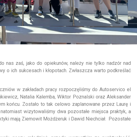
do nas zaś, jako do opiekunów, należy nie tylko nadzór nad
owy o ich sukcesach i kłopotach. Zwłaszcza warto podkreślać
czniów w zakładach pracy rozpoczęliśmy do Autoservico el
ikiewicz, Natalia Kalemba, Wiktor Poznalski oraz Aleksander
ym końcu. Zostało to tak celowo zaplanowane przez Laurę i
 natomiast wizytowaliśmy dwa pozostałe miejsca praktyk, a
aktyki mają Ziemowit Możdżeruk i Dawid Niechciał. Pozostałe