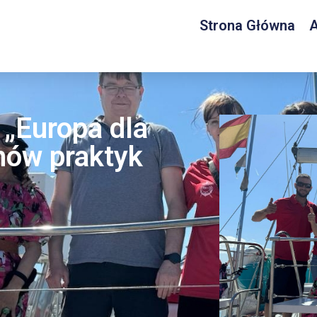
Strona Główna
A
„Europa dla
nów praktyk