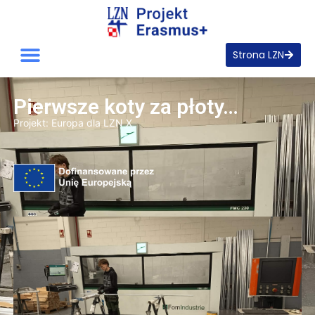
Strona LZN
Pierwsze koty za płoty…
Projekt:
Europa dla LZN X