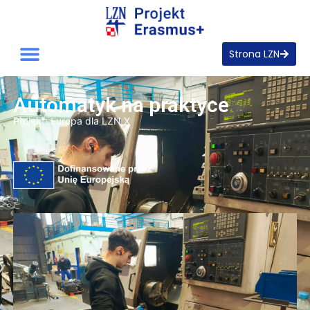
Strona LZN
Automatyk na praktyce
Projekt:
Europa dla LZN X