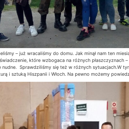
zeliśmy – już wracaliśmy do domu. Jak minął nam ten miesiąc
 doświadczenie, które wzbogaca na różnych płaszczyznach 
e nudne. Sprawdziliśmy się też w różnych sytuacjach.W tym
urą i sztuką Hiszpanii i Włoch. Na pewno możemy powiedzie