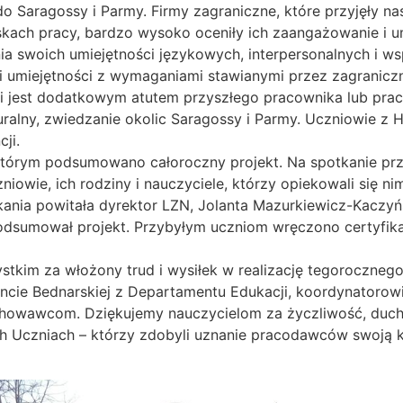
 Saragossy i Parmy. Firmy zagraniczne, które przyjęły nas
ach pracy, bardzo wysoko oceniły ich zaangażowanie i umi
ia swoich umiejętności językowych, interpersonalnych i w
i umiejętności z wymaganiami stawianymi przez zagranicz
acji jest dodatkowym atutem przyszłego pracownika lub pra
ralny, zwiedzanie okolic Saragossy i Parmy. Uczniowie z H
ji.
którym podsumowano całoroczny projekt. Na spotkanie przy
iowie, ich rodziny i nauczyciele, którzy opiekowali się ni
kania powitała dyrektor LZN, Jolanta Mazurkiewicz-Kaczyń
dsumował projekt. Przybyłym uczniom wręczono certyfikat
kim za włożony trud i wysiłek w realizację tegorocznego 
lancie Bednarskiej z Departamentu Edukacji, koordynatoro
chowawcom. Dziękujemy nauczycielom za życzliwość, duchow
h Uczniach – którzy zdobyli uznanie pracodawców swoją 