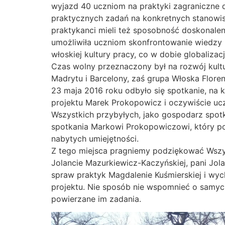
wyjazd 40 uczniom na praktyki zagraniczne do
praktycznych zadań na konkretnych stanowisk
praktykanci mieli też sposobność doskonalen
umożliwiła uczniom skonfrontowanie wiedzy 
włoskiej kultury pracy, co w dobie globaliz
Czas wolny przeznaczony był na rozwój kultu
Madrytu i Barcelony, zaś grupa Włoska Florenc
23 maja 2016 roku odbyło się spotkanie, na 
projektu Marek Prokopowicz i oczywiście uczn
Wszystkich przybyłych, jako gospodarz spot
spotkania Markowi Prokopowiczowi, który po
nabytych umiejętności.
Z tego miejsca pragniemy podziękować Wszyst
Jolancie Mazurkiewicz-Kaczyńskiej, pani Jo
spraw praktyk Magdalenie Kuśmierskiej i wy
projektu. Nie sposób nie wspomnieć o samyc
powierzane im zadania.