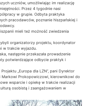
zych uczniów, umożliwiając im realizację
ejętności. Przez 4 tygodnie nasi
spółpracy w grupie. Odbyta praktyka
nych pracodawców, poznanie hiszpańskiej i
codawcy.
iszpanii mieli też możność zwiedzenia
byli organizatorzy projektu, koordynator
mi w trakcie wyjazdu.
ska, następnie przekazała prowadzenie
y potwierdzające odbycie praktyk i
Projektu „Europa dla LZN”, pani Dyrektor
wi Markowi Prokopowiczowi, kierownikowi do
e wsparcie i opiekę w trakcie realizacji
kulturą osobistą i zaangażowaniem w