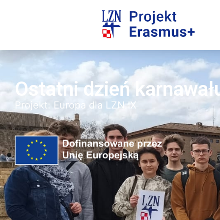
Ostatni dzień karnawał
Projekt:
Europa dla LZN IX