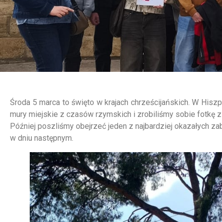
Środa 5 marca to święto w krajach chrześcijańskich. W Hiszp
mury miejskie z czasów rzymskich i zrobiliśmy sobie fotkę
Później poszliśmy obejrzeć jeden z najbardziej okazałych z
w dniu następnym.