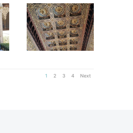
1
2
3
4
Next